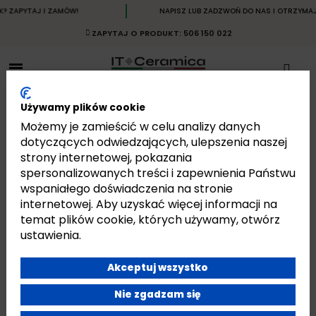
TAJ I ZAMÓW!
NAPISZ LUB ZADZWOŃ DO NAS I OTRZYMAJ BŁYSK
ZAPYTAJ O PRODUKT: 506 150 022
Używamy plików cookie
Możemy je zamieścić w celu analizy danych
dotyczących odwiedzających, ulepszenia naszej
strony internetowej, pokazania
PŁYTKI WIELKOFORMATOWE
spersonalizowanych treści i zapewnienia Państwu
Strona główna
Płytki
Rodzaje Płytek
Płytki Wielkoformatowe
wspaniałego doświadczenia na stronie
internetowej. Aby uzyskać więcej informacji na
temat plików cookie, których używamy, otwórz
ustawienia.
Wielkoformatowe Płytki
Akceptuj wszystko
Ceramiczne Made in Italia
Nie zgadzam się