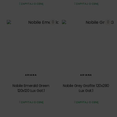
ZAPYTAJ O CENĘ
ZAPYTAJ O CENĘ
SZYBKI PODGLĄD
SZYBKI PODGLĄD
ARIANA
ARIANA
Nobile Emerald Green
Nobile Grey Grafite 120x280
120x120 Lux Gat.1
Lux Gat.1
ZAPYTAJ O CENĘ
ZAPYTAJ O CENĘ