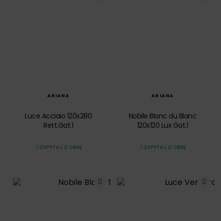
SZYBKI PODGLĄD
SZYBKI PODGLĄD
ARIANA
ARIANA
Luce Acciaio 120x280
Nobile Blanc du Blanc
Rett.Gat.1
120x120 Lux Gat.1
ZAPYTAJ O CENĘ
ZAPYTAJ O CENĘ