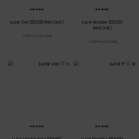
ARIANA
ARIANA
Luce Oro 120x120 Rett.Gat.1
Luce Acciaio 120x120
Rett.Gat.1
ZAPYTAJ O CENĘ
ZAPYTAJ O CENĘ
SZYBKI PODGLĄD
SZYBKI PODGLĄD
ARIANA
ARIANA
Luce Verderame 120x120
Luce Piombo 120x120