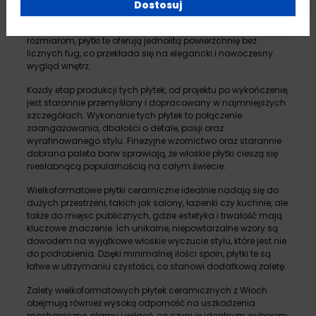
Wielkoformatowe płytki ceramiczne produkowane we
Dostosuj
Włoszech to prawdziwe arcydzieła, które zachwycają coraz
szersze grono klientów. Dzięki swoim imponującym
rozmiarom, płytki te oferują jednolitą powierzchnię bez
licznych fug, co przekłada się na elegancki i nowoczesny
wygląd wnętrz.
Każdy etap produkcji tych płytek, od projektu po wykończenie,
jest starannie przemyślany i dopracowany w najmniejszych
szczegółach. Wykonanie tych płytek to połączenie
zaangażowania, dbałości o detale, pasji oraz
wyrafinowanego stylu. Finezyjne wzornictwo oraz starannie
dobrana paleta barw sprawiają, że włoskie płytki cieszą się
niesłabnącą popularnością na całym świecie.
Wielkoformatowe płytki ceramiczne idealnie nadają się do
dużych przestrzeni, takich jak salony, łazienki czy kuchnie, ale
także do miejsc publicznych, gdzie estetyka i trwałość mają
kluczowe znaczenie. Ich unikalne, niepowtarzalne wzory są
dowodem na wyjątkowe włoskie wyczucie stylu, które jest nie
do podrobienia. Dzięki minimalnej ilości spoin, płytki te są
łatwe w utrzymaniu czystości, co stanowi dodatkową zaletę.
Zalety wielkoformatowych płytek ceramicznych z Włoch
obejmują również wysoką odporność na uszkodzenia
mechaniczne, plamy i wilgoć, co czyni je idealnym wyborem