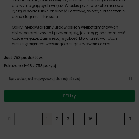
dla wymagających wnętrz. Włoskie płytki wielkoformatowe
łączą w sobie funkcjonalność i estetykę, tworząc przestrzenie
pełne elegancji i luksusu.
Odkryj niepowtarzalny urok włoskich wielkoformatowych
płytek ceramicznych i przekonaj się, jak mogą one odmienić
każde wnętrze. Zainwestuj w jakość, która przetrwa lata, i
ciesz się pięknem włoskiego designu w swoim domu.
Jest 753 produktów.
Pokazano 1-48 z 753 pozycji
Filtry
1
2
3
…
16