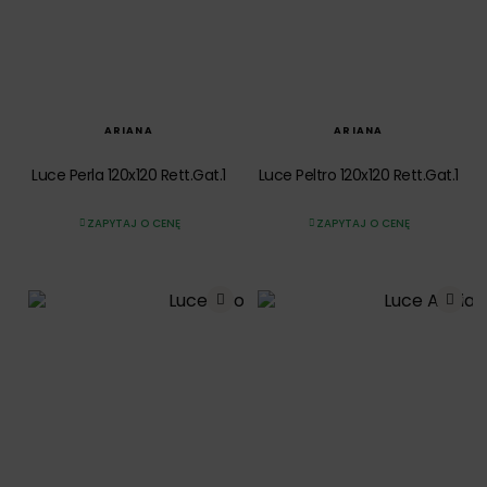
SZYBKI PODGLĄD
SZYBKI PODGLĄD
ARIANA
ARIANA
Luce Perla 120x120 Rett.Gat.1
Luce Peltro 120x120 Rett.Gat.1
ZAPYTAJ O CENĘ
ZAPYTAJ O CENĘ
SZYBKI PODGLĄD
SZYBKI PODGLĄD