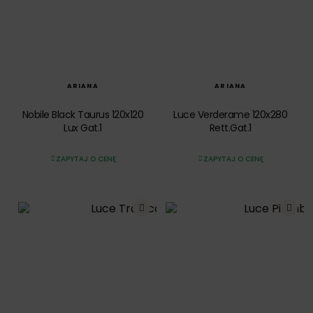
SZYBKI PODGLĄD
SZYBKI PODGLĄD
ARIANA
ARIANA
Nobile Black Taurus 120x120
Luce Verderame 120x280
Lux Gat.1
Rett.Gat.1
ZAPYTAJ O CENĘ
ZAPYTAJ O CENĘ