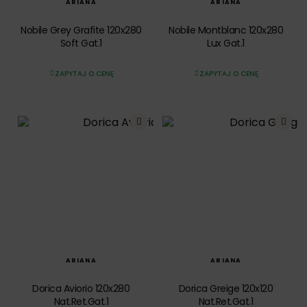
ARIANA
ARIANA
Nobile Grey Grafite 120x280
Nobile Montblanc 120x280
Soft Gat.1
Lux Gat.1
ZAPYTAJ O CENĘ
ZAPYTAJ O CENĘ
SZYBKI PODGLĄD
SZYBKI PODGLĄD
ARIANA
ARIANA
Dorica Aviorio 120x280
Dorica Greige 120x120
Nat.Ret.Gat.1
Nat.Ret.Gat.1