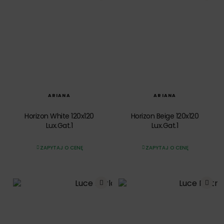
SZYBKI PODGLĄD
SZYBKI PODGLĄD
ARIANA
ARIANA
Horizon White 120x120
Horizon Beige 120x120
Lux.Gat.1
Lux.Gat.1
ZAPYTAJ O CENĘ
ZAPYTAJ O CENĘ