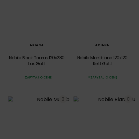
SZYBKI PODGLĄD
SZYBKI PODGLĄD
ARIANA
ARIANA
Nobile Black Taurus 120x280
Nobile Montblanc 120x120
Lux Gat.1
Rett.Gat.1
ZAPYTAJ O CENĘ
ZAPYTAJ O CENĘ