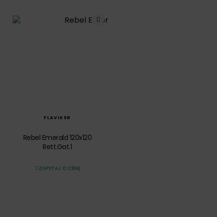
SZYBKI PODGLĄD
FLAVIKER
Rebel Emerald 120x120
Rett.Gat.1
ZAPYTAJ O CENĘ