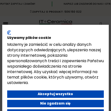
TEK? ZAPYTAJ I ZAMÓW!
NAPISZ LUB ZADZWOŃ DO NAS I OTRZYM
ZAPYTAJ O PRODUKT: 506 150 022
Używamy plików cookie
Możemy je zamieścić w celu analizy danych
dotyczących odwiedzających, ulepszenia naszej
strony internetowej, pokazania
REBEL
spersonalizowanych treści i zapewnienia Państwu
Strona główna
Płytki
Płytki Włoskie
Płytki Flaviker
Rebel
wspaniałego doświadczenia na stronie
internetowej. Aby uzyskać więcej informacji na
temat plików cookie, których używamy, otwórz
ustawienia.
Akceptuj wszystko
Jest 29 produktów.
Pokazano 1-29 z 29 pozycji
Nie zgadzam się