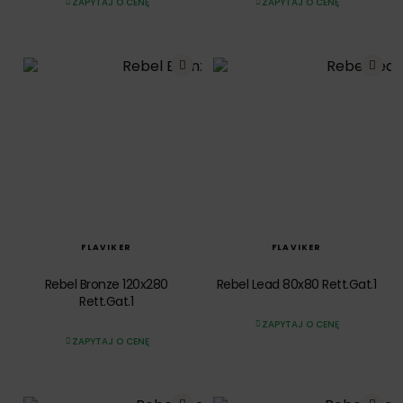
ZAPYTAJ O CENĘ
ZAPYTAJ O CENĘ
SZYBKI PODGLĄD
SZYBKI PODGLĄD
FLAVIKER
FLAVIKER
Rebel Bronze 120x280
Rebel Lead 80x80 Rett.Gat.1
Rett.Gat.1
ZAPYTAJ O CENĘ
ZAPYTAJ O CENĘ