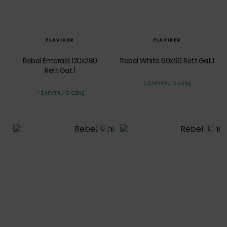
SZYBKI PODGLĄD
SZYBKI PODGLĄD
FLAVIKER
FLAVIKER
Rebel Emerald 120x280
Rebel White 60x60 Rett.Gat.1
Rett.Gat.1
ZAPYTAJ O CENĘ
ZAPYTAJ O CENĘ
SZYBKI PODGLĄD
SZYBKI PODGLĄD