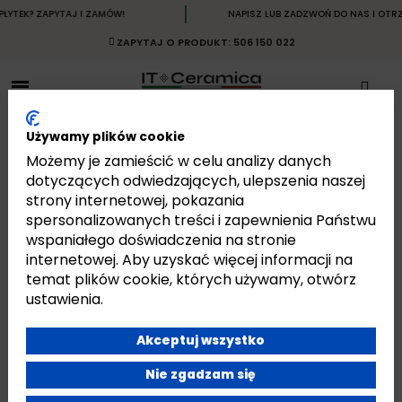
EK? ZAPYTAJ I ZAMÓW!
NAPISZ LUB ZADZWOŃ DO NAS I OTRZYM
ZAPYTAJ O PRODUKT: 506 150 022
Używamy plików cookie
Możemy je zamieścić w celu analizy danych
dotyczących odwiedzających, ulepszenia naszej
strony internetowej, pokazania
SCHEGGE
spersonalizowanych treści i zapewnienia Państwu
Strona główna
Płytki
Płytki Włoskie
Płytki Fioranese
Schegge
wspaniałego doświadczenia na stronie
internetowej. Aby uzyskać więcej informacji na
temat plików cookie, których używamy, otwórz
ustawienia.
Akceptuj wszystko
Jest 20 produktów.
Pokazano 1-20 z 20 pozycji
Nie zgadzam się