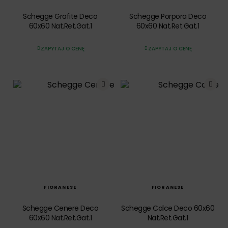
Schegge Grafite Deco
Schegge Porpora Deco
60x60 Nat.Ret.Gat.1
60x60 Nat.Ret.Gat.1
ZAPYTAJ O CENĘ
ZAPYTAJ O CENĘ
SZYBKI PODGLĄD
SZYBKI PODGLĄD
FIORANESE
FIORANESE
Schegge Cenere Deco
Schegge Calce Deco 60x60
60x60 Nat.Ret.Gat.1
Nat.Ret.Gat.1