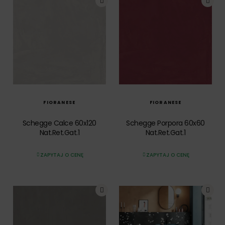
SZYBKI PODGLĄD
SZYBKI PODGLĄD
FIORANESE
FIORANESE
Schegge Calce 60x120
Schegge Porpora 60x60
Nat.Ret.Gat.1
Nat.Ret.Gat.1
ZAPYTAJ O CENĘ
ZAPYTAJ O CENĘ