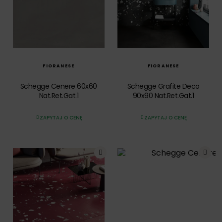
SZYBKI PODGLĄD
SZYBKI PODGLĄD
FIORANESE
FIORANESE
Schegge Cenere 60x60
Schegge Grafite Deco
Nat.Ret.Gat.1
90x90 Nat.Ret.Gat.1
ZAPYTAJ O CENĘ
ZAPYTAJ O CENĘ