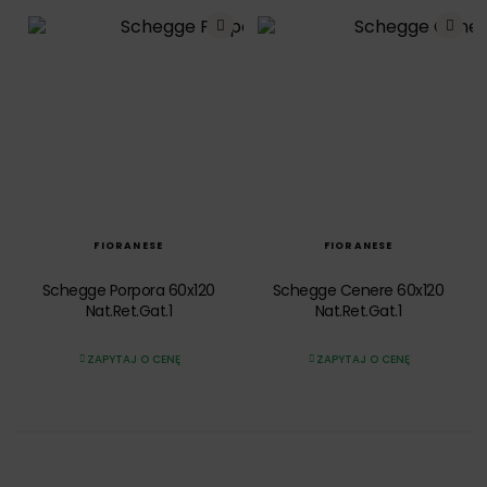
SZYBKI PODGLĄD
SZYBKI PODGLĄD
FIORANESE
FIORANESE
Schegge Porpora 60x120
Schegge Cenere 60x120
Nat.Ret.Gat.1
Nat.Ret.Gat.1
ZAPYTAJ O CENĘ
ZAPYTAJ O CENĘ