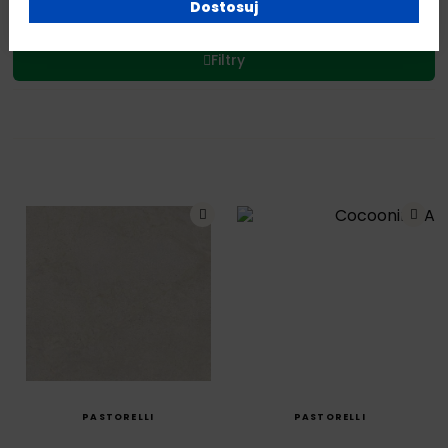
Dostosuj
Filtry
SZYBKI PODGLĄD
SZYBKI PODGLĄD
PASTORELLI
PASTORELLI