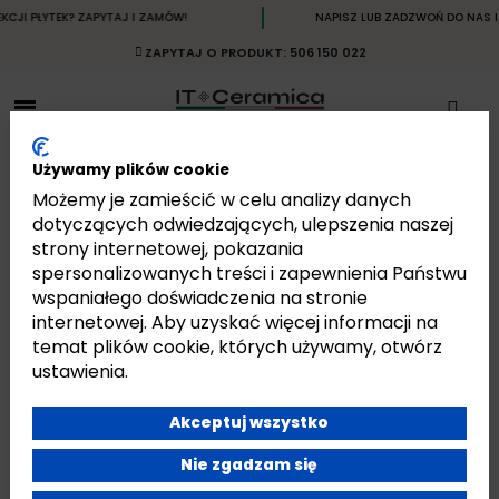
 PŁYTEK? ZAPYTAJ I ZAMÓW!
NAPISZ LUB ZADZWOŃ DO NAS I OT
ZAPYTAJ O PRODUKT: 506 150 022
Używamy plików cookie
Możemy je zamieścić w celu analizy danych
dotyczących odwiedzających, ulepszenia naszej
strony internetowej, pokazania
COCOONING
spersonalizowanych treści i zapewnienia Państwu
Strona główna
Płytki
Płytki Włoskie
Płytki Pastorelli
Cocooning
wspaniałego doświadczenia na stronie
internetowej. Aby uzyskać więcej informacji na
temat plików cookie, których używamy, otwórz
ustawienia.
Akceptuj wszystko
Jest 13 produktów.
Pokazano 1-13 z 13 pozycji
Nie zgadzam się