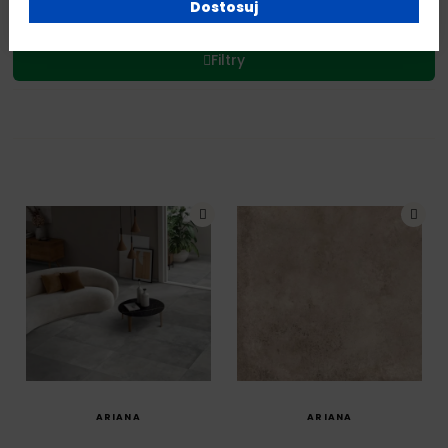
Dostosuj
Filtry
SZYBKI PODGLĄD
SZYBKI PODGLĄD
ARIANA
ARIANA