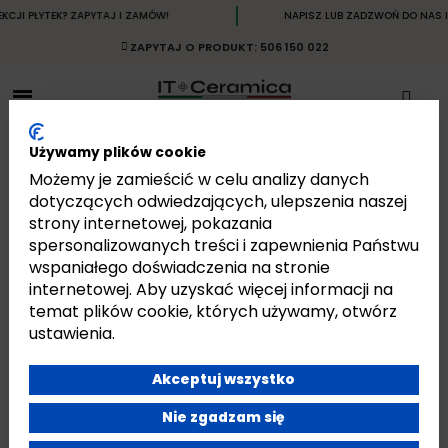
I PŁYTEK? ZAPYTAJ I ZAMÓW!
NAPISZ LUB ZADZWOŃ DO NAS I O
ZAPYTAJ O PRODUKT: 506 150 022
Używamy plików cookie
Możemy je zamieścić w celu analizy danych
dotyczących odwiedzających, ulepszenia naszej
strony internetowej, pokazania
SALENTO
spersonalizowanych treści i zapewnienia Państwu
Strona główna
Płytki
Płytki Włoskie
Płytki Desvres Ariana
Salento
wspaniałego doświadczenia na stronie
internetowej. Aby uzyskać więcej informacji na
temat plików cookie, których używamy, otwórz
ustawienia.
Akceptuj wszystko
Jest 9 produktów.
Pokazano 1-9 z 9 pozycji
Nie zgadzam się