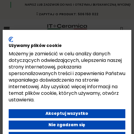
NAPISZ LUB ZADZWOŃ DO NAS I OTRZYMAJ BŁYSKAWICZNĄ WYCENĘ!
ZAPYTAJ O PRODUKT: 506 150 022
Używamy plików cookie
Możemy je zamieścić w celu analizy danych
dotyczących odwiedzających, ulepszenia naszej
strony internetowej, pokazania
LIMESTONE
spersonalizowanych treści i zapewnienia Państwu
Strona główna
Płytki
Płytki Włoskie
Płytki Emilceramica Ergon
wspaniałego doświadczenia na stronie
Limestone
internetowej. Aby uzyskać więcej informacji na
temat plików cookie, których używamy, otwórz
ustawienia.
Akceptuj wszystko
Jest 12 produktów.
Pokazano 1-12 z 12 pozycji
Nie zgadzam się