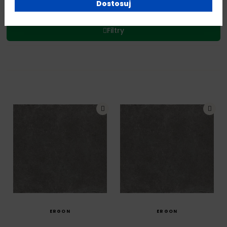
Dostosuj
Filtry
SZYBKI PODGLĄD
SZYBKI PODGLĄD
ERGON
ERGON