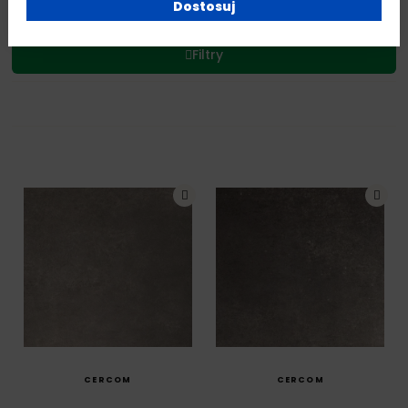
Dostosuj
Filtry
SZYBKI PODGLĄD
SZYBKI PODGLĄD
CERCOM
CERCOM