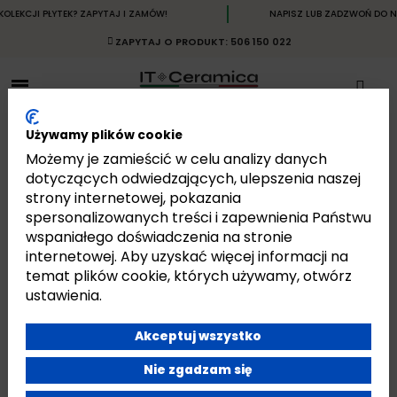
EKCJI PŁYTEK? ZAPYTAJ I ZAMÓW!
NAPISZ LUB ZADZWOŃ DO NAS
ZAPYTAJ O PRODUKT: 506 150 022
Używamy plików cookie
Możemy je zamieścić w celu analizy danych
dotyczących odwiedzających, ulepszenia naszej
strony internetowej, pokazania
GENESIS LOFT
spersonalizowanych treści i zapewnienia Państwu
Strona główna
Płytki
Płytki Włoskie
Płytki Cercom
Genesis Loft
wspaniałego doświadczenia na stronie
internetowej. Aby uzyskać więcej informacji na
temat plików cookie, których używamy, otwórz
ustawienia.
Akceptuj wszystko
Jest 4 produktów.
Pokazano 1-4 z 4 pozycji
Nie zgadzam się