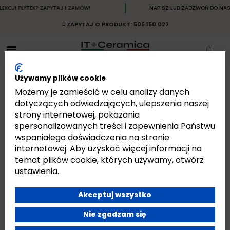
I PŁYTEK? ZAPYTAJ I ZAMÓW!
NAPISZ LUB ZADZWOŃ DO NAS I 
ZAPYTAJ O PRODUKT: 506 150 022
Używamy plików cookie
Możemy je zamieścić w celu analizy danych
dotyczących odwiedzających, ulepszenia naszej
strony internetowej, pokazania
BIOPHILIC
spersonalizowanych treści i zapewnienia Państwu
Strona główna
Płytki
Płytki Włoskie
Płytki Pastorelli
Biophilic
wspaniałego doświadczenia na stronie
internetowej. Aby uzyskać więcej informacji na
temat plików cookie, których używamy, otwórz
ustawienia.
Akceptuj wszystko
Jest 12 produktów.
Pokazano 1-12 z 12 pozycji
Nie zgadzam się