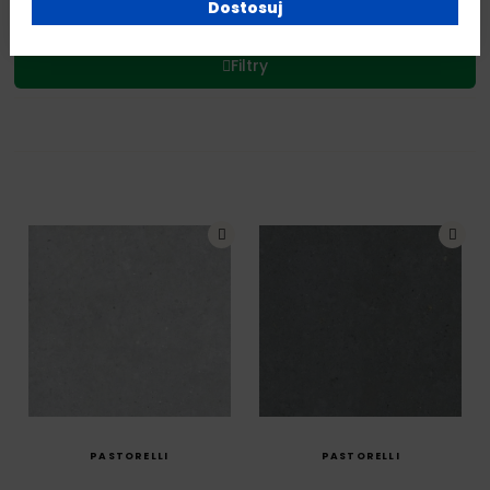
Dostosuj
Filtry
SZYBKI PODGLĄD
SZYBKI PODGLĄD
PASTORELLI
PASTORELLI