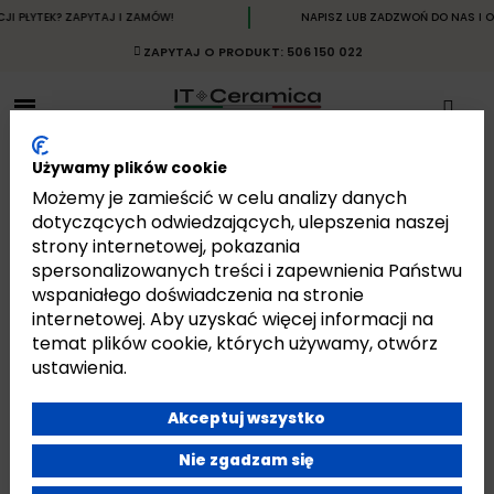
PŁYTEK? ZAPYTAJ I ZAMÓW!
NAPISZ LUB ZADZWOŃ DO NAS I OT
ZAPYTAJ O PRODUKT: 506 150 022
Używamy plików cookie
Możemy je zamieścić w celu analizy danych
dotyczących odwiedzających, ulepszenia naszej
strony internetowej, pokazania
WINDSTONE
spersonalizowanych treści i zapewnienia Państwu
Strona główna
Płytki
Płytki Włoskie
Płytki Sant'Agostino
wspaniałego doświadczenia na stronie
Windstone
internetowej. Aby uzyskać więcej informacji na
temat plików cookie, których używamy, otwórz
ustawienia.
Akceptuj wszystko
Jest 10 produktów.
Pokazano 1-10 z 10 pozycji
Nie zgadzam się