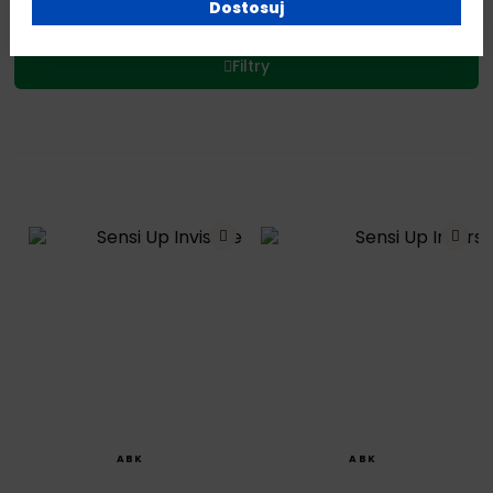
Dostosuj
Filtry
SZYBKI PODGLĄD
SZYBKI PODGLĄD
ABK
ABK