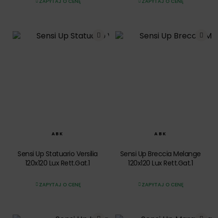
ZAPYTAJ O CENĘ
ZAPYTAJ O CENĘ
SZYBKI PODGLĄD
SZYBKI PODGLĄD
ABK
ABK
Sensi Up Statuario Versilia
Sensi Up Breccia Melange
120x120 Lux Rett.Gat.1
120x120 Lux Rett.Gat.1
ZAPYTAJ O CENĘ
ZAPYTAJ O CENĘ