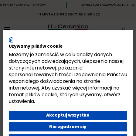
PŁYTEK? ZAPYTAJ I ZAMÓW!
NAPISZ LUB ZADZWOŃ DO NAS I OTR
ZAPYTAJ O PRODUKT: 506 150 022
Używamy plików cookie
Możemy je zamieścić w celu analizy danych
dotyczących odwiedzających, ulepszenia naszej
strony internetowej, pokazania
SENSI UP
spersonalizowanych treści i zapewnienia Państwu
Strona główna
Płytki
Płytki Włoskie
Płytki ABK
Sensi Up
wspaniałego doświadczenia na stronie
internetowej. Aby uzyskać więcej informacji na
temat plików cookie, których używamy, otwórz
ustawienia.
Akceptuj wszystko
Jest 12 produktów.
Pokazano 1-12 z 12 pozycji
Nie zgadzam się