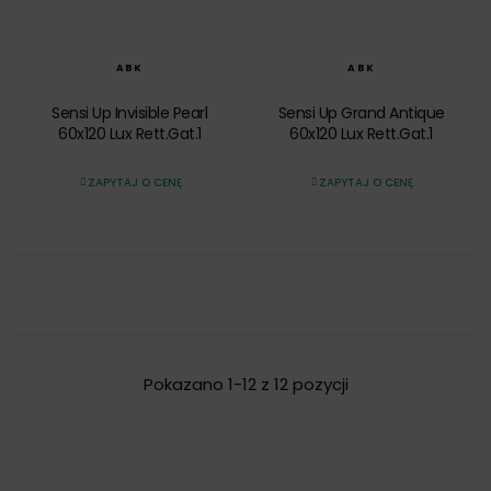
SZYBKI PODGLĄD
SZYBKI PODGLĄD
ABK
ABK
Sensi Up Invisible Pearl
Sensi Up Grand Antique
60x120 Lux Rett.Gat.1
60x120 Lux Rett.Gat.1
ZAPYTAJ O CENĘ
ZAPYTAJ O CENĘ
Pokazano 1-12 z 12 pozycji