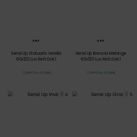
SZYBKI PODGLĄD
SZYBKI PODGLĄD
ABK
ABK
Sensi Up Statuario Versilia
Sensi Up Breccia Melange
60x120 Lux Rett.Gat.1
60x120 Lux Rett.Gat.1
ZAPYTAJ O CENĘ
ZAPYTAJ O CENĘ